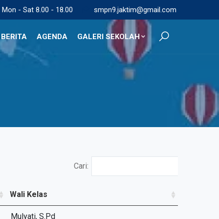
Mon - Sat 8.00 - 18.00
smpn9.jaktim@gmail.com
BERITA
AGENDA
GALERI SEKOLAH
Cari:
Wali Kelas
Mulyati, S.Pd