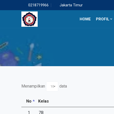
0218719966
Jakarta Timur
HOME
PROFIL
Menampilkan
data
10
No
Kelas
1
7B