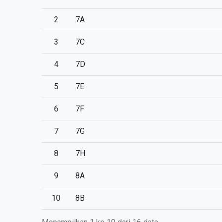
2
7A
3
7C
4
7D
5
7E
6
7F
7
7G
8
7H
9
8A
10
8B