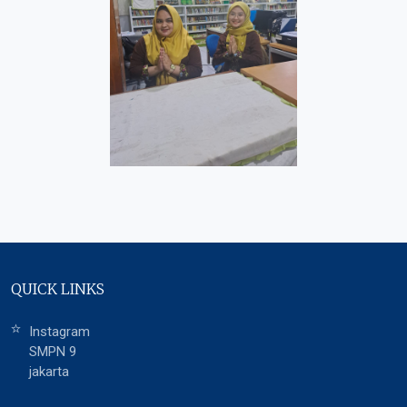
QUICK LINKS
Instagram
SMPN 9
jakarta