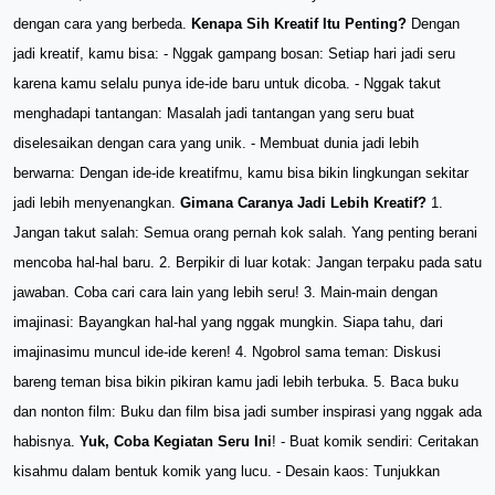
dengan cara yang berbeda.
Kenapa Sih Kreatif Itu Penting?
Dengan
jadi kreatif, kamu bisa: - Nggak gampang bosan: Setiap hari jadi seru
karena kamu selalu punya ide-ide baru untuk dicoba. - Nggak takut
menghadapi tantangan: Masalah jadi tantangan yang seru buat
diselesaikan dengan cara yang unik. - Membuat dunia jadi lebih
berwarna: Dengan ide-ide kreatifmu, kamu bisa bikin lingkungan sekitar
jadi lebih menyenangkan.
Gimana Caranya Jadi Lebih Kreatif?
1.
Jangan takut salah: Semua orang pernah kok salah. Yang penting berani
mencoba hal-hal baru. 2. Berpikir di luar kotak: Jangan terpaku pada satu
jawaban. Coba cari cara lain yang lebih seru! 3. Main-main dengan
imajinasi: Bayangkan hal-hal yang nggak mungkin. Siapa tahu, dari
imajinasimu muncul ide-ide keren! 4. Ngobrol sama teman: Diskusi
bareng teman bisa bikin pikiran kamu jadi lebih terbuka. 5. Baca buku
dan nonton film: Buku dan film bisa jadi sumber inspirasi yang nggak ada
habisnya.
Yuk, Coba Kegiatan Seru Ini
! - Buat komik sendiri: Ceritakan
kisahmu dalam bentuk komik yang lucu. - Desain kaos: Tunjukkan