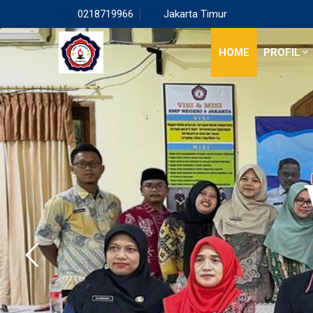
0218719966
Jakarta Timur
HOME
PROFIL