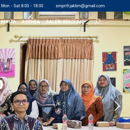
Mon - Sat 8.00 - 18.00
smpn9.jaktim@gmail.com
BERITA
AGENDA
GALERI SEKOLAH
p