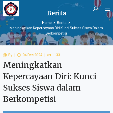
Berita
Home
Berita
Meningkatkan Kepercayaan Diri Kunci Sukses Siswa Dalam
Berkompetisi
By
04 Dec 2024
1133
Meningkatkan
Kepercayaan Diri: Kunci
Sukses Siswa dalam
Berkompetisi