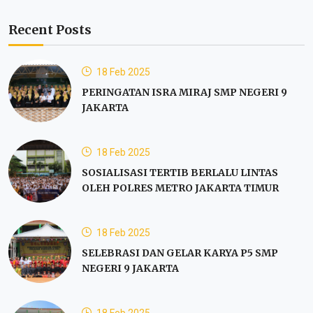
Recent Posts
18 Feb 2025
PERINGATAN ISRA MIRAJ SMP NEGERI 9
JAKARTA
18 Feb 2025
SOSIALISASI TERTIB BERLALU LINTAS
OLEH POLRES METRO JAKARTA TIMUR
18 Feb 2025
SELEBRASI DAN GELAR KARYA P5 SMP
NEGERI 9 JAKARTA
18 Feb 2025