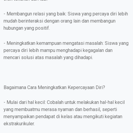
- Membangun relasi yang baik: Siswa yang percaya diri lebih
mudah berinteraksi dengan orang lain dan membangun
hubungan yang positif.
- Meningkatkan kemampuan mengatasi masalah: Siswa yang
percaya diri lebih mampu menghadapi kegagalan dan
mencari solusi atas masalah yang dihadapi.
Bagaimana Cara Meningkatkan Kepercayaan Diri?
- Mulai dari hal kecil: Cobalah untuk melakukan hal-hal kecil
yang membuatmu merasa nyaman dan berhasil, seperti
menyampaikan pendapat di kelas atau mengikuti kegiatan
ekstrakurikuler.