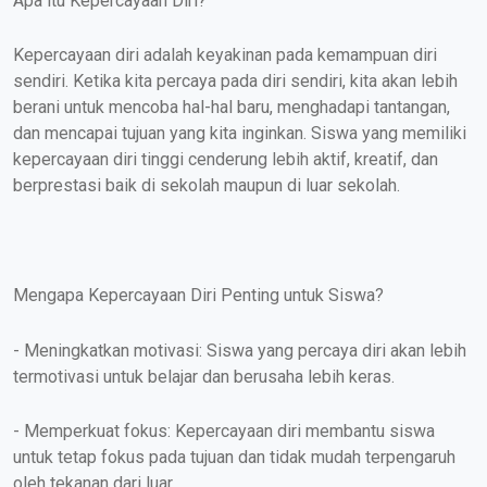
Apa itu Kepercayaan Diri?
Kepercayaan diri adalah keyakinan pada kemampuan diri
sendiri. Ketika kita percaya pada diri sendiri, kita akan lebih
berani untuk mencoba hal-hal baru, menghadapi tantangan,
dan mencapai tujuan yang kita inginkan. Siswa yang memiliki
kepercayaan diri tinggi cenderung lebih aktif, kreatif, dan
berprestasi baik di sekolah maupun di luar sekolah.
Mengapa Kepercayaan Diri Penting untuk Siswa?
- Meningkatkan motivasi: Siswa yang percaya diri akan lebih
termotivasi untuk belajar dan berusaha lebih keras.
- Memperkuat fokus: Kepercayaan diri membantu siswa
untuk tetap fokus pada tujuan dan tidak mudah terpengaruh
oleh tekanan dari luar.