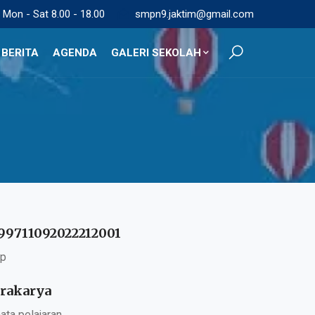
Mon - Sat 8.00 - 18.00
smpn9.jaktim@gmail.com
BERITA
AGENDA
GALERI SEKOLAH
99711092022212001
ip
rakarya
ata pelajaran