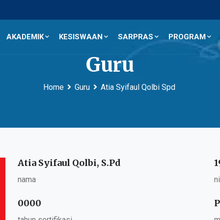
AKADEMIK
KESISWAAN
SARPRAS
PROGRAM
Guru
Home
Guru
Atia Syifaul Qolbi Spd
Atia Syifaul Qolbi, S.Pd
1
nama
n
0000
P
tahun sertifikasi
m