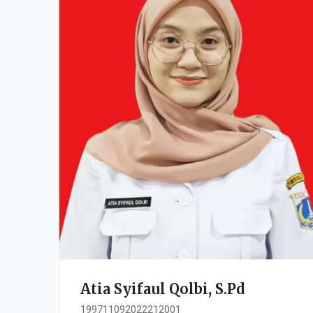
Atia Syifaul Qolbi, S.Pd
199711092022212001