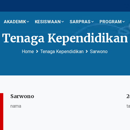
AKADEMIK
KESISWAAN
SARPRAS
PROGRAM
Tenaga Kependidikan
Home
Tenaga Kependidikan
Sarwono
Sarwono
2
nama
t