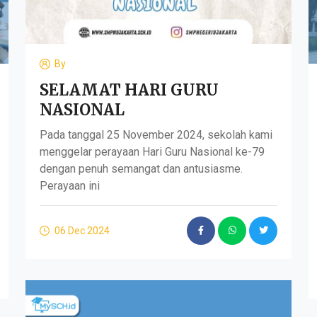
By
SELAMAT HARI GURU
NASIONAL
Pada tanggal 25 November 2024, sekolah kami
menggelar perayaan Hari Guru Nasional ke-79
dengan penuh semangat dan antusiasme.
Perayaan ini
06 Dec 2024