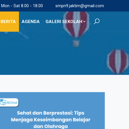
Mon - Sat 8.00 - 18.00
smpn9.jaktim@gmail.com
BERITA
AGENDA
GALERI SEKOLAH