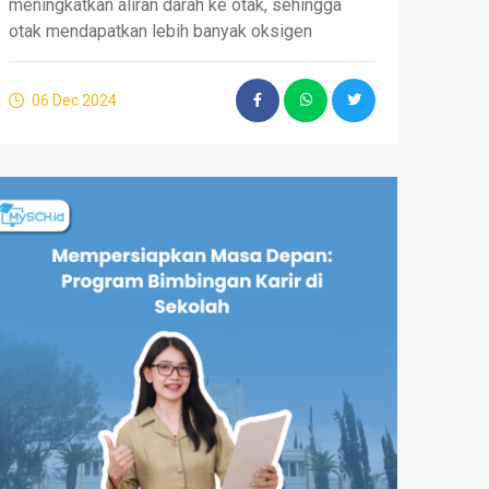
meningkatkan aliran darah ke otak, sehingga
otak mendapatkan lebih banyak oksigen
06 Dec 2024