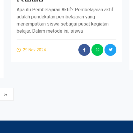
Apa itu Pembelajaran Aktif? Pembelajaran aktif
adalah pendekatan pembelajaran yang
menempatkan siswa sebagai pusat kegiatan
belajar. Dalam metode ini, siswa
29 Nov 2024